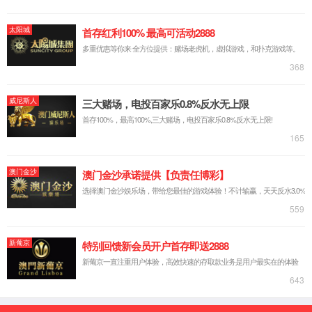
您的位置：
首页
厂家带你走进QWZC系列气动卧闸
气动卧闸哪家强，中国山东找矿安。tyc522cc太阳成生
熊？你了解tyc522cc太阳成的气动卧闸吗？下面这篇文章带你