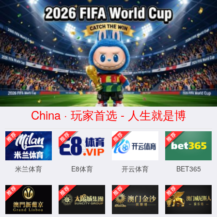
中国·tyc522cc太阳成(集团有限
tyc522cc太阳成
网站首页
公司)-Official website